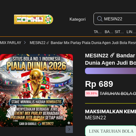
Kategori
TARUHAN BOLA
BANDAR BOLA
SITUS JUDI BOLA
LINK JUDI BOLA
MIX PARLAY
MESIN22 ☄️ Bandar Mix Parlay Piala Dunia Agen Judi Bola Resmi Hari Ini 2
MESIN22 ☄️ Bandar 
Dunia Agen Judi Bo
Rp 689
Harga
TARUHAN BOLA O
diskon
99.99%
sebelum
diskon
MAKSIMALKAN KEME
MESIN22
LINK TARUHAN BOLA