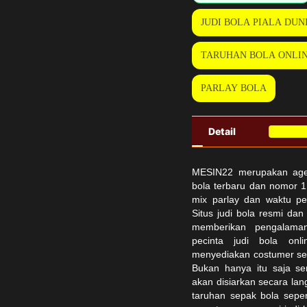
JUDI BOLA PIALA DUNI
TARUHAN BOLA ONLI
PARLAY BOLA
Detail
MESIN22 merupakan agen
bola terbaru dan nomor 1
mix parlay dan w
Situs judi bola resmi dan
memberikan pengalaman
pecinta judi bola onl
menyediakan costumer ser
Bukan hanya itu saja se
akan disiarkan secara la
taruhan sepak bola seper