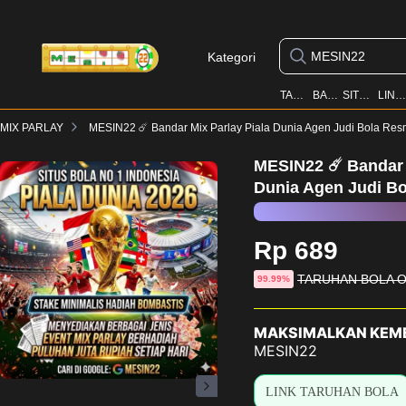
Kategori
TARUHAN BOLA
BANDAR BOLA
SITUS JUDI BOLA
LINK JUDI BOLA
MIX PARLAY
MESIN22 ☄️ Bandar Mix Parlay Piala Dunia Agen Judi Bola Resmi Hari Ini 2
MESIN22 ☄️ Bandar 
Dunia Agen Judi Bo
Rp 689
Harga
TARUHAN BOLA O
diskon
99.99%
sebelum
diskon
MAKSIMALKAN KEME
MESIN22
LINK TARUHAN BOLA