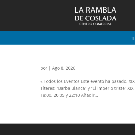
T
por
|
Ago 8, 2026
« Todos los Eventos Este evento ha pasado. 
Títeres: “Barba Blanca” y “El imperio triste
18:00, 20:05 y 22:10 Añadir...