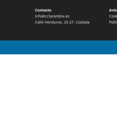
Contacto
Avis
info@cclarambla.es
Cook
Calle Honduras, 25-27. Coslada
Polí