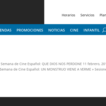
Horarios
Servicios
Pla
IENDAS
PROMOCIONES
NOTICIAS
CINE
INFANTIL
XIX Semana de Cine Español: QUE DIOS NOS PERDONE 11 febrero, 20
” XIX Semana de Cine Español: UN MONSTRUO VIENE A VERME » Sesion