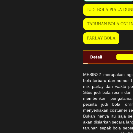
JUDI BOLA PIALA DUNI
TARUHAN BOLA ONLI
PARLAY BOLA
Detail
MESIN22 merupakan agen
bola terbaru dan nomor 1
mix parlay dan w
Situs judi bola resmi dan
memberikan pengalaman
pecinta judi bola onl
menyediakan costumer ser
Bukan hanya itu saja se
akan disiarkan secara la
taruhan sepak bola seper