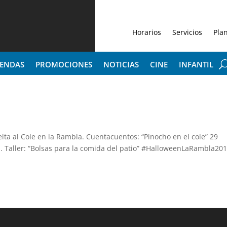
Horarios
Servicios
Pla
IENDAS
PROMOCIONES
NOTICIAS
CINE
INFANTIL
lta al Cole en la Rambla. Cuentacuentos: “Pinocho en el cole” 29
a. Taller: “Bolsas para la comida del patio” #HalloweenLaRambla201