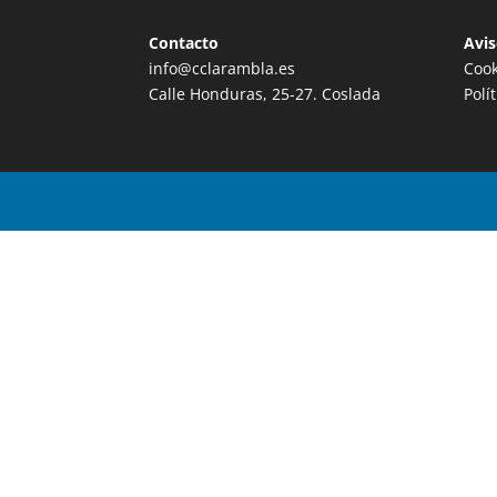
Contacto
Avis
info@cclarambla.es
Cook
Calle Honduras, 25-27. Coslada
Polí