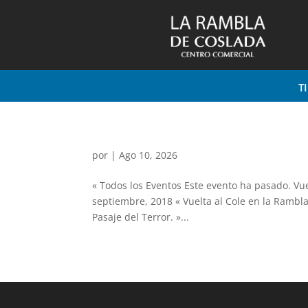
T
por
|
Ago 10, 2026
« Todos los Eventos Este evento ha pasado. Vue
septiembre, 2018 « Vuelta al Cole en la Rambl
Pasaje del Terror. »...