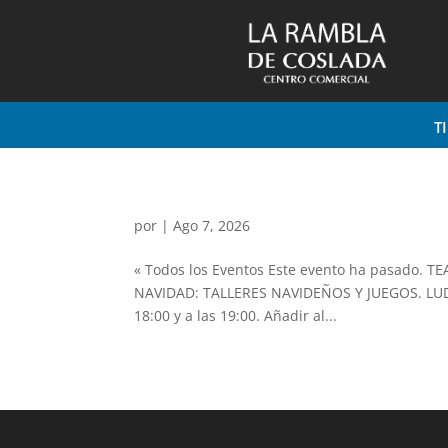
T
por
|
Ago 7, 2026
« Todos los Eventos Este evento ha pasado. T
NAVIDAD: TALLERES NAVIDEÑOS Y JUEGOS. LUD
18:00 y a las 19:00. Añadir al...