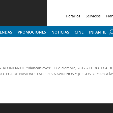
Horarios
Servicios
Pla
IENDAS
PROMOCIONES
NOTICIAS
CINE
INFANTIL
EATRO INFANTIL: “Blancanieves”. 27 diciembre, 2017 « LUDOTECA D
OTECA DE NAVIDAD: TALLERES NAVIDEÑOS Y JUEGOS. » Pases a la