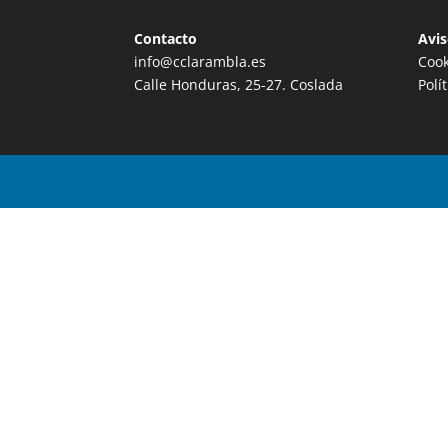
Contacto
Avis
info@cclarambla.es
Cook
Calle Honduras, 25-27. Coslada
Polí