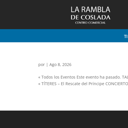
T
por
|
Ago 8, 2026
« Todos los Eventos Este evento ha pasado. TA
« TÍTERES – El Rescate del Príncipe CONCIERTO 