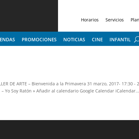
Horarios
Servicios
Pla
IENDAS
PROMOCIONES
NOTICIAS
CINE
INFANTIL
LLER DE ARTE – Bienvenida a la Primavera 31 marzo, 2017- 17:30 - 
– Yo Soy Ratón » Añadir al calendario Google Calendar iCalendar..