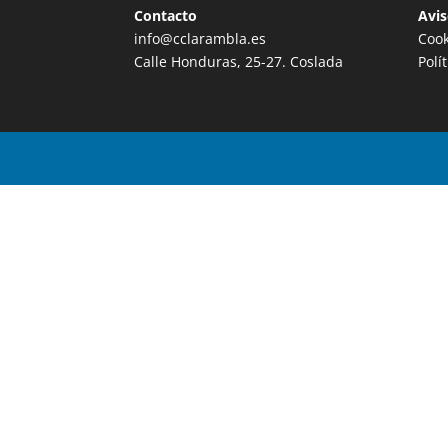
Contacto
Avis
info@cclarambla.es
Cook
Calle Honduras, 25-27. Coslada
Polí