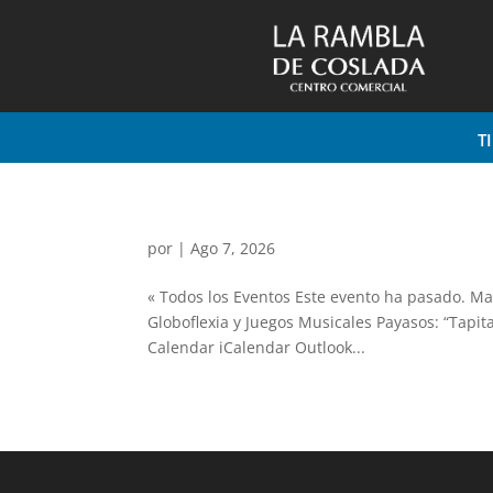
T
por
|
Ago 7, 2026
« Todos los Eventos Este evento ha pasado. Maq
Globoflexia y Juegos Musicales Payasos: “Tapita
Calendar iCalendar Outlook...