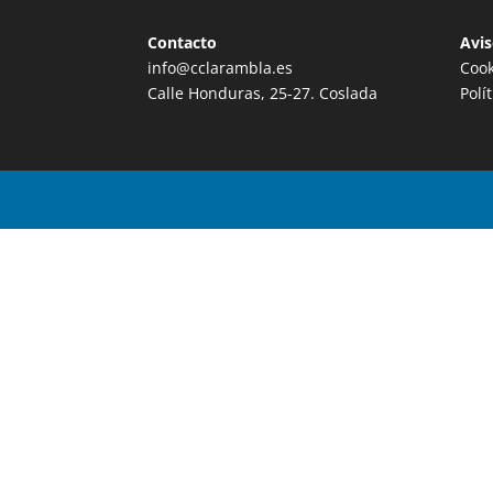
Contacto
Avis
info@cclarambla.es
Cook
Calle Honduras, 25-27. Coslada
Polí