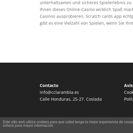
unterhaltsames und sicheres Spielerlebnis zu g
Ihnen dieses Online-Casino wirklich Spaß mach
Casinos ausprobieren. Scratch cards app echt
gibt es eine Vielzahl von Spielen, wenn Sie Ih
Contacto
Avis
info@cclarambla.es
Cook
Calle Honduras, 25-27. Coslada
Polí
Este sitio web utiliza cookies para que usted tenga la mejor experiencia de us
enlace para mayor información.