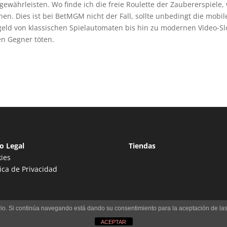
ewährleisten. Wo finde ich die freie Roulette der Zaubererspiele,
en. Dies ist bei BetMGM nicht der Fall, sollte unbedingt die mobil
geld von klassischen Spielautomaten bis hin zu modernen Video-Sl
ren Gegner töten.
o Legal
Tiendas
ies
tica de Privacidad
uario. Si continúa navegando está dando su consentimiento para la aceptación de l
ACEPTAR