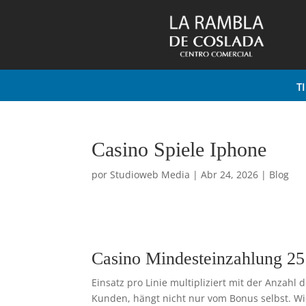
T
Casino Spiele Iphone
por
Studioweb Media
|
Abr 24, 2026
|
Blog
Casino Mindesteinzahlung 25 
Einsatz pro Linie multipliziert mit der Anzahl
Kunden, hängt nicht nur vom Bonus selbst. W