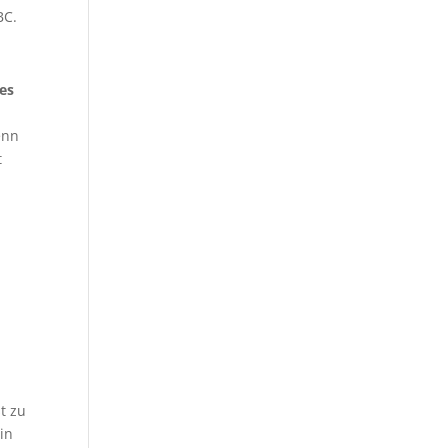
BC.
 es
enn
t
t zu
in