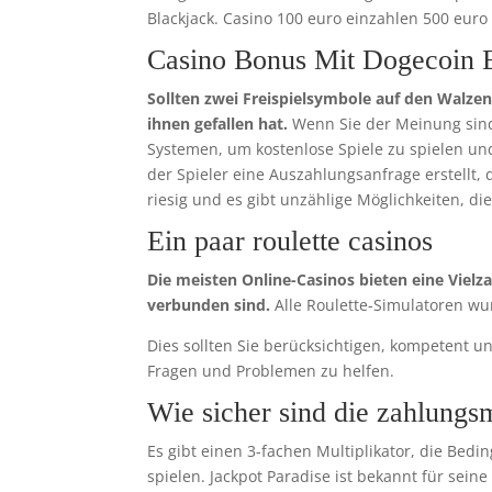
Blackjack. Casino 100 euro einzahlen 500 eur
Casino Bonus Mit Dogecoin 
Sollten zwei Freispielsymbole auf den Walzen
ihnen gefallen hat.
Wenn Sie der Meinung sind,
Systemen, um kostenlose Spiele zu spielen un
der Spieler eine Auszahlungsanfrage erstellt, 
riesig und es gibt unzählige Möglichkeiten, di
Ein paar roulette casinos
Die meisten Online-Casinos bieten eine Vielz
verbunden sind.
Alle Roulette-Simulatoren wu
Dies sollten Sie berücksichtigen, kompetent un
Fragen und Problemen zu helfen.
Wie sicher sind die zahlungs
Es gibt einen 3-fachen Multiplikator, die Be
spielen. Jackpot Paradise ist bekannt für sei