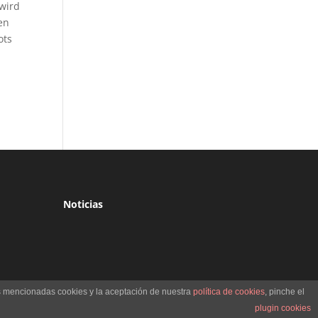
 wird
en
ots
Noticias
as mencionadas cookies y la aceptación de nuestra
política de cookies
, pinche el
plugin cookies