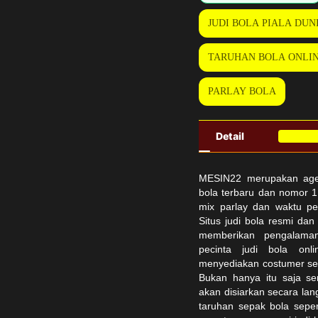
JUDI BOLA PIALA DUNI
TARUHAN BOLA ONLI
PARLAY BOLA
Detail
MESIN22 merupakan agen
bola terbaru dan nomor 1
mix parlay dan w
Situs judi bola resmi dan
memberikan pengalaman
pecinta judi bola onl
menyediakan costumer ser
Bukan hanya itu saja se
akan disiarkan secara la
taruhan sepak bola seper