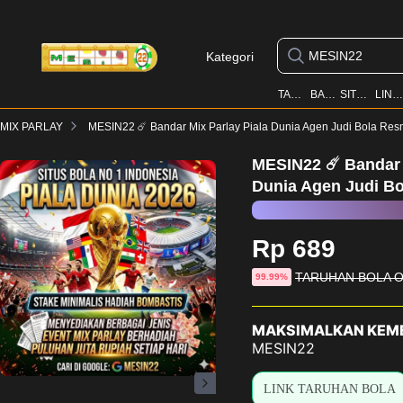
Kategori
TARUHAN BOLA
BANDAR BOLA
SITUS JUDI BOLA
LINK JUDI BOLA
MIX PARLAY
MESIN22 ☄️ Bandar Mix Parlay Piala Dunia Agen Judi Bola Resmi Hari Ini 2
MESIN22 ☄️ Bandar 
Dunia Agen Judi Bo
Rp 689
Harga
TARUHAN BOLA O
diskon
99.99%
sebelum
diskon
MAKSIMALKAN KEME
MESIN22
LINK TARUHAN BOLA