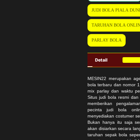
JUDI BOLA PIALA DUNI
TARUHAN BOLA ONLI
PARLAY BOLA
Detail
MESIN22 merupakan agen
bola terbaru dan nomor 1
mix parlay dan w
Situs judi bola resmi dan
memberikan pengalaman
pecinta judi bola onl
menyediakan costumer ser
Bukan hanya itu saja se
akan disiarkan secara la
taruhan sepak bola seper