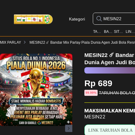
Kategori
TARUHAN BOLA
BANDAR BOLA
SITUS JUDI BOLA
LINK JUDI BOLA
MIX PARLAY
MESIN22 ☄️ Bandar Mix Parlay Piala Dunia Agen Judi Bola Resmi Hari Ini 2
MESIN22 ☄️ Bandar 
Dunia Agen Judi Bo
Rp 689
Harga
TARUHAN BOLA O
diskon
99.99%
sebelum
diskon
MAKSIMALKAN KEME
MESIN22
LINK TARUHAN BOLA